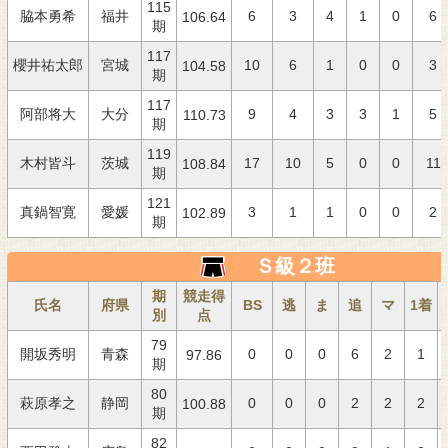
115
脇本勇希
福井
6
3
4
1
0
6
106.64
期
117
櫻井祐太郎
宮城
10
6
1
0
0
3
104.58
期
117
阿部将大
大分
9
4
3
3
1
5
110.73
期
119
木村皆斗
茨城
17
10
5
0
0
11
108.84
期
121
真鍋智寛
愛媛
3
1
1
0
0
2
102.89
期
Ｓ級２班
期
競走得
氏名
府県
BS
逃
ま
追
マ
1着
別
点
79
開坂秀明
青森
0
0
0
6
2
1
97.86
期
80
萩原孝之
静岡
0
0
0
2
2
2
100.88
期
82