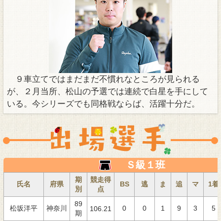
９車立てではまだまだ不慣れなところが見られる
が、２月当所、松山の予選では連続で白星を手にして
いる。今シリーズでも同格戦ならば、活躍十分だ。
Ｓ級１班
期
競走得
氏名
府県
BS
逃
ま
追
マ
1着
別
点
89
松坂洋平
神奈川
0
0
1
9
3
5
106.21
期