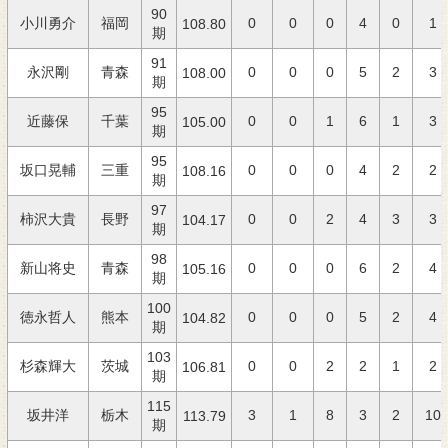
90
小川勇介
福岡
0
0
0
4
0
1
108.80
期
91
永沢剛
青森
0
0
0
5
2
3
108.00
期
95
近藤保
千葉
0
0
1
6
1
3
105.00
期
95
坂口晃輔
三重
0
0
0
4
2
2
108.16
期
97
柿沢大貴
長野
0
0
2
4
3
3
104.17
期
98
新山将史
青森
0
0
0
6
2
4
105.16
期
100
徳永哲人
熊本
0
0
0
5
2
4
104.82
期
103
杉森輝大
茨城
0
0
2
2
1
2
106.81
期
115
坂井洋
栃木
3
1
8
3
2
10
113.79
期