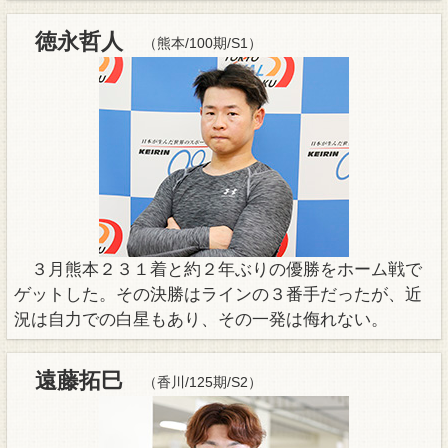
徳永哲人
（熊本/100期/S1）
３月熊本２３１着と約２年ぶりの優勝をホーム戦で
ゲットした。その決勝はラインの３番手だったが、近
況は自力での白星もあり、その一発は侮れない。
遠藤拓巳
（香川/125期/S2）