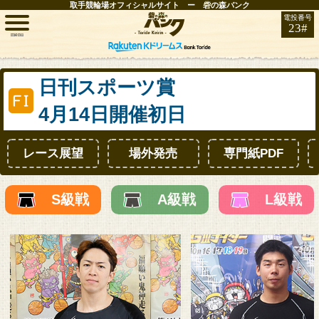
取手競輪場オフィシャルサイト ー 砦の森バンク
電投番号
23#
menu
トップ
日刊スポーツ賞
4月14日開催初日
レース情報
レース展望
場外発売
専門紙PDF
お知らせ
開催日程
S級戦
A級戦
L級戦
取手FAN
インフォメーション
競輪場ガイド