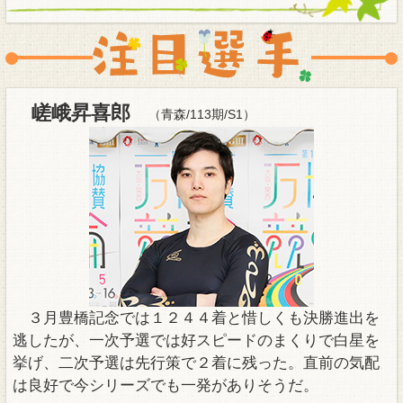
嵯峨昇喜郎
（青森/113期/S1）
３月豊橋記念では１２４４着と惜しくも決勝進出を
逃したが、一次予選では好スピードのまくりで白星を
挙げ、二次予選は先行策で２着に残った。直前の気配
は良好で今シリーズでも一発がありそうだ。