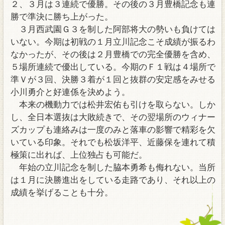
２、３月は３連続で優勝。その後の３月豊橋記念も連
勝で準決に勝ち上がった。
３月西武園Ｇ３を制した阿部将大の勢いも負けては
いない。今期は初戦の１月立川記念こそ成績が振るわ
なかったが、その後は２月豊橋での完全優勝を含め、
５場所連続で優出している。今期のＦ１戦は４場所で
準Ｖが３回、決勝３着が１回と抜群の安定感をみせる
小川勇介と好連係を決めよう。
本来の機動力では松井宏佑も引けを取らない。しか
し、全日本選抜は大敗続きで、その翌場所のウィナー
ズカップも連絡みは一度のみと落車の影響で精彩を欠
いている印象。それでも松坂洋平、近藤保を連れて積
極策に出れば、上位独占も可能だ。
年始の立川記念を制した脇本勇希も侮れない。当所
は１月に決勝進出をしている走路であり、それ以上の
成績を挙げることも十分。