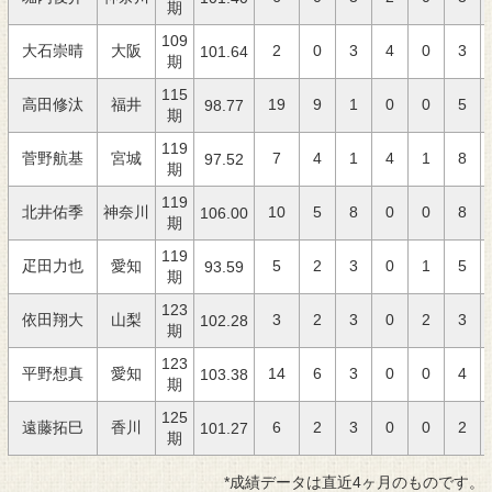
期
109
大石崇晴
大阪
2
0
3
4
0
3
101.64
期
115
高田修汰
福井
19
9
1
0
0
5
98.77
期
119
菅野航基
宮城
7
4
1
4
1
8
97.52
期
119
北井佑季
神奈川
10
5
8
0
0
8
106.00
期
119
疋田力也
愛知
5
2
3
0
1
5
93.59
期
123
依田翔大
山梨
3
2
3
0
2
3
102.28
期
123
平野想真
愛知
14
6
3
0
0
4
103.38
期
125
遠藤拓巳
香川
6
2
3
0
0
2
101.27
期
*成績データは直近4ヶ月のものです。