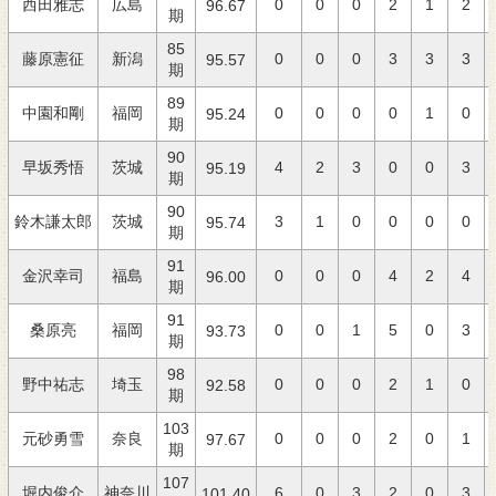
西田雅志
広島
0
0
0
2
1
2
96.67
期
85
藤原憲征
新潟
0
0
0
3
3
3
95.57
期
89
中園和剛
福岡
0
0
0
0
1
0
95.24
期
90
早坂秀悟
茨城
4
2
3
0
0
3
95.19
期
90
鈴木謙太郎
茨城
3
1
0
0
0
0
95.74
期
91
金沢幸司
福島
0
0
0
4
2
4
96.00
期
91
桑原亮
福岡
0
0
1
5
0
3
93.73
期
98
野中祐志
埼玉
0
0
0
2
1
0
92.58
期
103
元砂勇雪
奈良
0
0
0
2
0
1
97.67
期
107
堀内俊介
神奈川
6
0
3
2
0
3
101.40