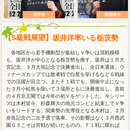
アクセス
坂井洋
阿部将大
【S級戦展望】
坂井洋率いる栃茨勢
各地区から若手機動型が集結しＶ争いは混戦模様
も、坂井洋が中心となる栃茨勢を推す。坂井は１月大
宮記念、３月大垣記念で決勝進出し、全日本選抜、ウ
ィナーズカップでは敗者戦で白星を挙げるなどＧ戦線
での活躍が目立つ。またＦ１戦でも、開催中止になっ
た３月小松島を除いて３場所ともに決勝進出し、直前
の４月京王閣では今年の初Ｖをゲットした。今シリー
ズは木村皆斗、杉森輝大の地元コンビと結束してＶ争
いをリードする。関東勢の先導役となる木村は、２月
奈良記念の二次予選で落車。その影響はなく３月西武
園Ｇ３こそは苦戦が続いたものの、Ｆ１戦に限れば