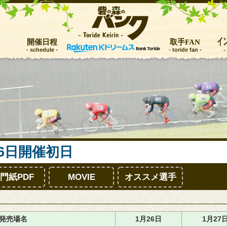
イ
開催日程
取手FAN
トップ
レース情報
お知らせ
26日開催初日
開催日程
門紙PDF
MOVIE
オススメ選手
取手FAN
インフォメーション
発売場名
1月26日
1月27