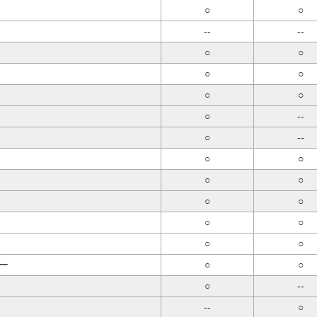
競輪場ガイド
○
○
--
--
アクセス
○
○
○
○
○
○
○
--
○
--
○
○
○
○
○
○
○
○
○
○
ー
○
○
○
--
--
○