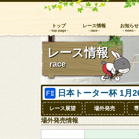
トップ
レース情報
お知らせ
レース情報
race
日本トーター杯
1月
レース展望
場外発売
専
場外発売情報