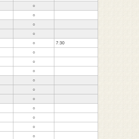
○
○
○
○
○
7:30
○
○
○
○
○
○
○
○
○
○