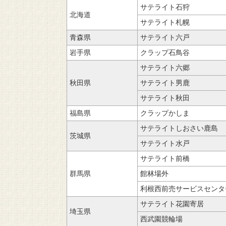
サテライト石狩
北海道
サテライト札幌
青森県
サテライト六戸
岩手県
クラップ石鳥谷
サテライト六郷
秋田県
サテライト男鹿
サテライト秋田
福島県
クラップかしま
サテライトしおさい鹿島
茨城県
サテライト水戸
サテライト前橋
群馬県
館林場外
利根西前売サービスセンタ
サテライト花園寄居
埼玉県
西武園競輪場