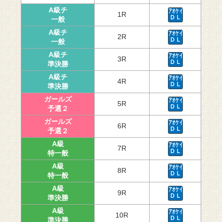
A級チ
1R
一般
A級チ
2R
一般
A級チ
3R
準決勝
A級チ
4R
準決勝
ガールズ
5R
予選２
ガールズ
6R
予選２
A級
7R
特一般
A級
8R
特一般
A級
9R
準決勝
A級
10R
準決勝