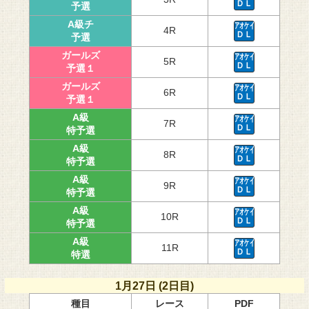
予選
アクセス
A級チ
4R
予選
ガールズ
5R
予選１
ガールズ
6R
予選１
A級
7R
特予選
A級
8R
特予選
A級
9R
特予選
A級
10R
特予選
A級
11R
特選
1月27日 (2日目)
種目
レース
PDF