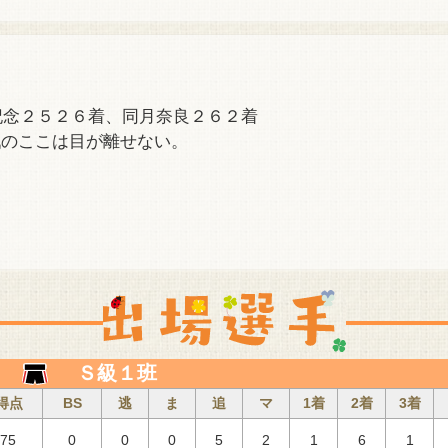
記念２５２６着、同月奈良２６２着
戦のここは目が離せない。
Ｓ級１班
得点
BS
逃
ま
追
マ
1着
2着
3着
.75
0
0
0
5
2
1
6
1