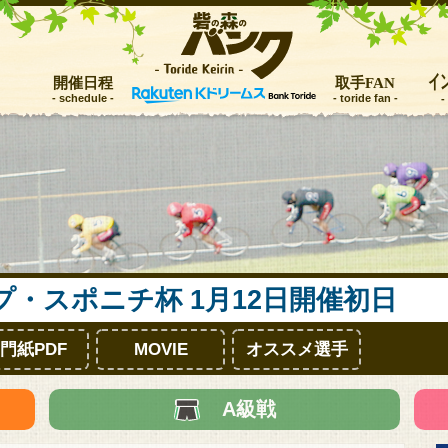
イ
開催日程
取手FAN
トップ
レース情報
お知らせ
プ・スポニチ杯
1月12日開催初日
開催日程
門紙PDF
MOVIE
オススメ選手
取手FAN
インフォメーション
A級戦