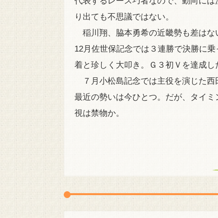
代表するレース巧者なので、動向には
り出ても不思議ではない。
稲川翔、脇本勇希の近畿勢も差はな
12月佐世保記念では３連勝で決勝に
着と珍しく大叩き。Ｇ３初Ｖを達成し
７月小松島記念では主役を演じた西
最近の勢いは今ひとつ。だが、タイミ
視は禁物か。