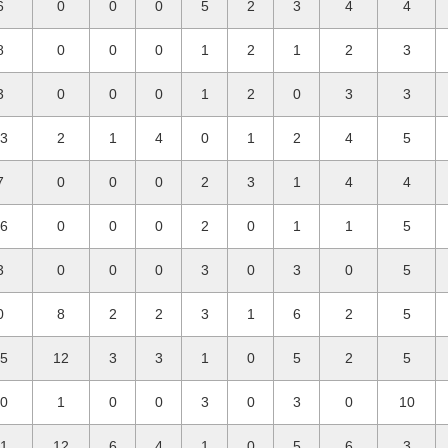
6
0
0
0
5
2
3
4
4
8
0
0
0
1
2
1
2
3
3
0
0
0
1
2
0
3
3
73
2
1
4
0
1
2
4
5
7
0
0
0
2
3
1
4
4
76
0
0
0
2
0
1
1
5
3
0
0
0
3
0
3
0
5
0
8
2
2
3
1
6
2
5
85
12
3
3
1
0
5
2
5
10
1
0
0
3
0
3
0
10
21
12
6
4
1
0
5
6
3