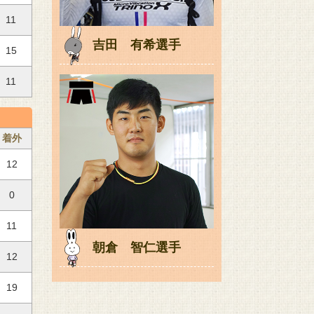
11
吉田 有希選手
15
11
着外
12
0
11
朝倉 智仁選手
12
19