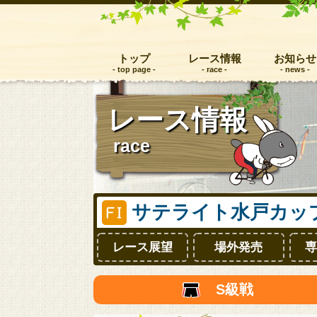
トップ
レース情報
お知らせ
レース情報
race
サテライト水戸カッ
レース展望
場外発売
専
S級戦