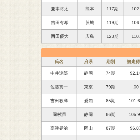
102
兼本将太
熊本
117期
106
吉田有希
茨城
119期
110
西田優大
広島
123期
氏名
府県
期別
競走得
92.1
中井達郎
静岡
74期
.00
佐藤真一
東京
79期
101.
吉田敏洋
愛知
85期
105.
岡村潤
静岡
86期
96.8
高津晃治
岡山
87期