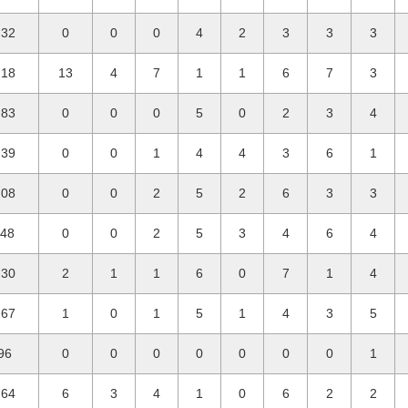
.32
0
0
0
4
2
3
3
3
.18
13
4
7
1
1
6
7
3
.83
0
0
0
5
0
2
3
4
.39
0
0
1
4
4
3
6
1
.08
0
0
2
5
2
6
3
3
.48
0
0
2
5
3
4
6
4
.30
2
1
1
6
0
7
1
4
.67
1
0
1
5
1
4
3
5
96
0
0
0
0
0
0
0
1
.64
6
3
4
1
0
6
2
2