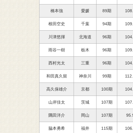
108
橋本強
愛媛
89期
109
根田空史
千葉
94期
104
川津悠揮
北海道
96期
109
雨谷一樹
栃木
96期
104
西村光太
三重
96期
112
和田真久留
神奈川
99期
104
高久保雄介
京都
100期
107
山岸佳太
茨城
107期
95.
隅田洋介
岡山
107期
106
脇本勇希
福井
115期