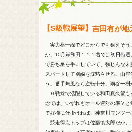
【S級戦展望】
吉田有が地
実力横一線でどこからでも狙えそう
か。10月岸和田１１１着では初日特選
で勝ち星を手にしていて、強じんな末
スパートして別線を沈黙させる。山岸
う。番手無風なら逆転十分。雨谷一樹
Ｇ戦線で活躍している和田真久留も有
念では、いずれもオール連対の準Ｖと
て好機に仕掛ければ、神奈川ワンツー
競走得点トップは佐藤慎太郎だが、