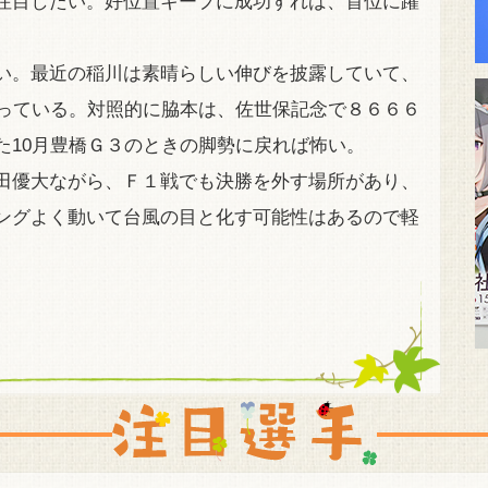
注目したい。好位置キープに成功すれば、首位に躍
い。最近の稲川は素晴らしい伸びを披露していて、
乗っている。対照的に脇本は、佐世保記念で８６６６
た10月豊橋Ｇ３のときの脚勢に戻れば怖い。
田優大ながら、Ｆ１戦でも決勝を外す場所があり、
ングよく動いて台風の目と化す可能性はあるので軽