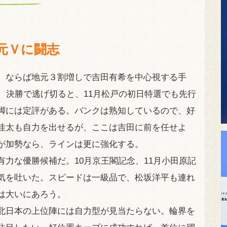
競輪場ガイド
アクセス
元Ｖに闘志
。ならば地元３割増しで吉田有希を中心視する手
、決勝で逃げ切ると、11月松戸の初日特選でも先行
脚には定評がある。バンクは熟知しているので、好
佳太も自力を出せるが、ここは吉田に前を任せよ
が加勢なら、ラインは更に強化する。
力な優勝候補だ。10月京王閣記念、11月小田原記
気を吐いた。スピードは一級品で、松坂洋平も連れ
は大いにあろう。
北日本の上位陣には自力型が見当たらない。輪界を