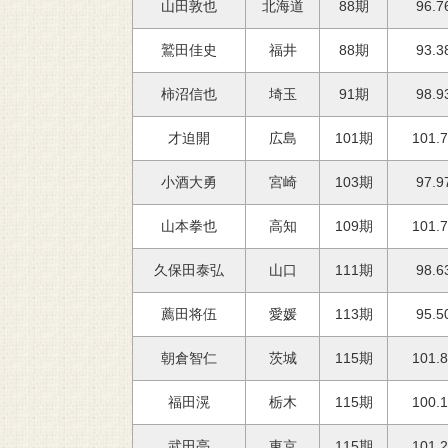
96.7
山田敦也
北海道
88期
93.3
鷲田佳史
福井
88期
98.9
柿沼信也
埼玉
91期
101.
才迫開
広島
101期
97.9
小酒大勇
宮崎
103期
101.
山本拳也
高知
109期
98.6
久保田泰弘
山口
111期
95.5
薦田将伍
愛媛
113期
101.
朝倉智仁
茨城
115期
100.
福田滉
栃木
115期
101.
武田亮
東京
115期