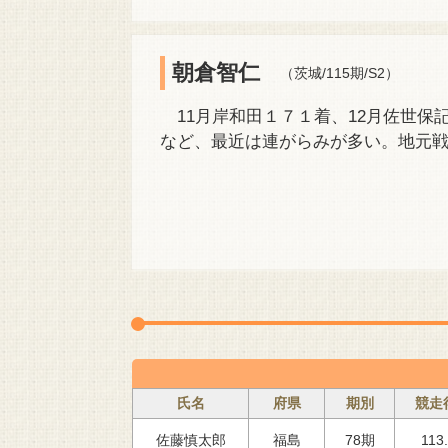
朝倉智仁
（茨城/115期/S2）
11月岸和田１７１着、12月佐世保
など、最近は連がらみが多い。地元
氏名
府県
期別
競走
113
佐藤慎太郎
福島
78期