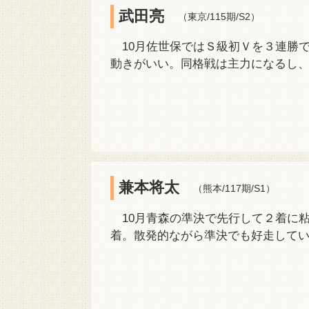
武田亮
（東京/115期/S2）
10月佐世保ではＳ級初Ｖを３連勝
動きがいい。同格戦は主力になるし
兼本将太
（熊本/117期/S1）
10月青森の準決で先行して２着に粘
着。散発的ながら準決でも好走して