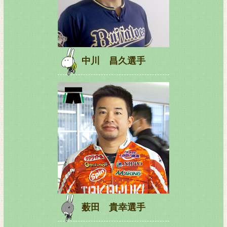
中川 昌久選手
薮田 貴幸選手