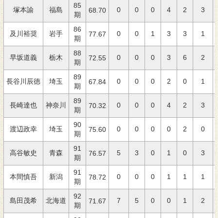
85
塚本諭
福島
0
0
0
4
2
3
68.70
期
86
及川裕奨
岩手
0
0
1
3
3
1
77.67
期
88
早坂道義
栃木
0
0
0
3
6
2
72.55
期
89
長谷川辰徳
埼玉
0
0
0
2
0
1
67.84
期
89
長崎達也
神奈川
0
0
0
4
2
3
70.32
期
90
渡辺政幸
埼玉
0
0
0
0
2
0
75.60
期
91
高谷敏史
青森
5
3
0
1
0
3
76.57
期
91
本間慎吾
新潟
0
0
0
1
1
1
78.72
期
92
島田茂希
北海道
7
5
0
0
1
2
71.67
期