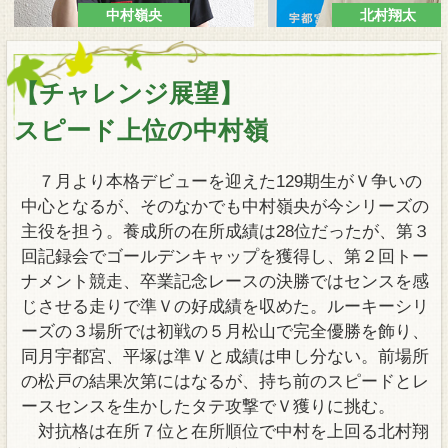
中村嶺央
北村翔太
アクセス
【チャレンジ展望】
スピード上位の中村嶺
７月より本格デビューを迎えた129期生がＶ争いの
中心となるが、そのなかでも中村嶺央が今シリーズの
主役を担う。養成所の在所成績は28位だったが、第３
回記録会でゴールデンキャップを獲得し、第２回トー
ナメント競走、卒業記念レースの決勝ではセンスを感
じさせる走りで準Ｖの好成績を収めた。ルーキーシリ
ーズの３場所では初戦の５月松山で完全優勝を飾り、
同月宇都宮、平塚は準Ｖと成績は申し分ない。前場所
の松戸の結果次第にはなるが、持ち前のスピードとレ
ースセンスを生かしたタテ攻撃でＶ獲りに挑む。
対抗格は在所７位と在所順位で中村を上回る北村翔