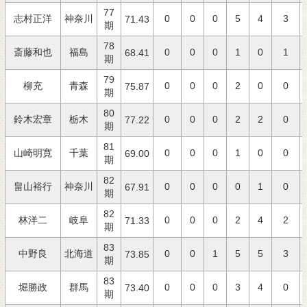
77
志村正洋
神奈川
0
0
0
5
4
3
71.43
期
78
斎藤和也
福島
0
0
0
1
0
1
68.41
期
79
柳充
青森
0
0
0
2
0
0
75.87
期
80
鈴木宏章
栃木
0
0
0
2
2
0
77.22
期
81
山崎明寛
千葉
0
0
0
1
0
0
69.00
期
82
畠山裕行
神奈川
0
0
0
0
1
0
67.91
期
82
林洋二
岐阜
0
0
0
2
4
2
71.33
期
83
中野良
北海道
0
0
1
5
5
3
73.85
期
83
堀勝政
群馬
0
0
0
3
4
0
73.40
期