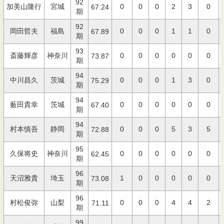
92
加美山隆行
宮城
0
0
0
2
3
0
67.24
期
92
岡田哲夫
福島
0
0
0
1
1
0
67.89
期
93
斎藤輝彦
神奈川
0
0
0
0
0
0
73.87
期
94
中川昌久
茨城
0
0
0
1
3
0
75.29
期
94
薮田貴幸
茨城
0
0
0
0
0
0
67.40
期
94
村本慎吾
静岡
0
0
0
5
3
5
72.88
期
95
久保将史
神奈川
0
0
0
0
0
0
62.45
期
96
天沼雅貴
埼玉
1
0
0
0
0
0
73.08
期
96
村松俊弥
山梨
0
0
0
4
4
2
71.11
期
99