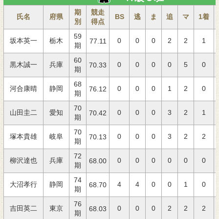
期
競走
氏名
府県
BS
逃
ま
追
マ
1着
別
得点
59
坂本英一
栃木
0
0
0
2
2
1
77.11
期
60
黒木誠一
兵庫
0
0
0
0
5
0
70.33
期
68
河合康晴
静岡
0
0
0
1
2
0
76.12
期
70
山田圭二
愛知
0
0
0
3
2
1
70.42
期
70
塚本貴雄
岐阜
0
0
0
3
2
2
70.13
期
72
柳沢達也
兵庫
0
0
0
0
0
0
68.00
期
74
大沼孝行
静岡
4
4
0
0
1
0
68.70
期
76
吉田英二
東京
0
0
0
2
2
2
68.03
期