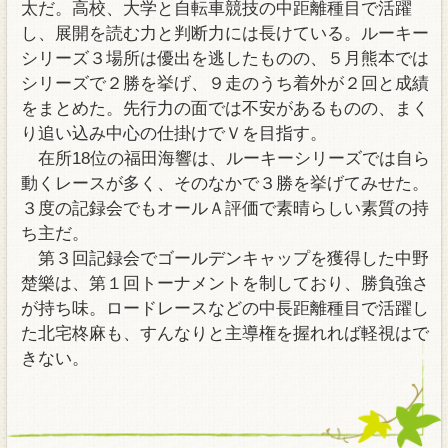
太だ。高校、大学と自転車競技の中距離種目で活躍
し、展開を読む力と判断力には長けている。ルーキー
シリーズ３場所は優出を逃したものの、５月熊本では
シリーズで２勝を挙げ、９走のうち着外が２回と成績
をまとめた。先行力の面では不安があるものの、まく
り追い込み中心の仕掛けでＶを目指す。
在所18位の福田海響は、ルーキーシリーズでは自ら
動くレースが多く、そのなかで３勝を挙げてみせた。
３度の記録会でもオールＡ評価で素晴らしい素質の持
ち主だ。
第３回記録会でゴールデンキャップを獲得した中野
楚樂は、第１回トーナメントを制しており、勝負強さ
が持ち味。ロードレースなどの中長距離種目で活躍し
た北宅柊麻も、すんなりと主導権を握れれば軽視はで
きない。