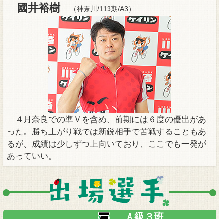
國井裕樹
（神奈川/113期/A3）
４月奈良での準Ｖを含め、前期には６度の優出があ
った。勝ち上がり戦では新鋭相手で苦戦することもあ
るが、成績は少しずつ上向いており、ここでも一発が
あっていい。
Ａ級３班