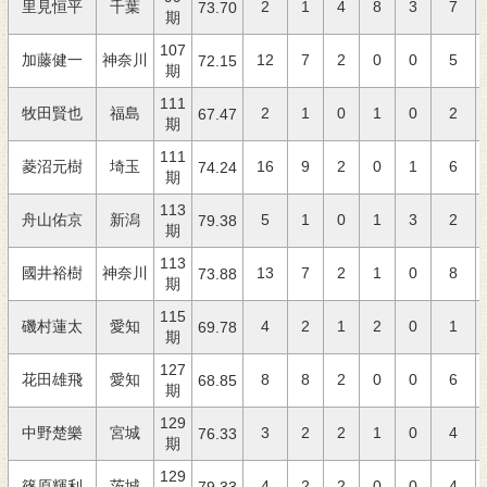
里見恒平
千葉
2
1
4
8
3
7
73.70
期
107
加藤健一
神奈川
12
7
2
0
0
5
72.15
期
111
牧田賢也
福島
2
1
0
1
0
2
67.47
期
111
菱沼元樹
埼玉
16
9
2
0
1
6
74.24
期
113
舟山佑京
新潟
5
1
0
1
3
2
79.38
期
113
國井裕樹
神奈川
13
7
2
1
0
8
73.88
期
115
磯村蓮太
愛知
4
2
1
2
0
1
69.78
期
127
花田雄飛
愛知
8
8
2
0
0
6
68.85
期
129
中野楚樂
宮城
3
2
2
1
0
4
76.33
期
129
篠原輝利
茨城
4
2
2
0
0
4
79.33