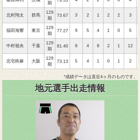
期
129
北村翔太
群馬
3
2
1
2
2
3
73.67
期
129
福田海響
東京
9
5
4
1
0
5
77.27
期
129
中村嶺央
千葉
8
4
8
2
1
12
81.40
期
129
北宅柊麻
大阪
5
4
1
0
1
2
73.13
期
*成績データは直近4ヶ月のものです。
地元選手出走情報