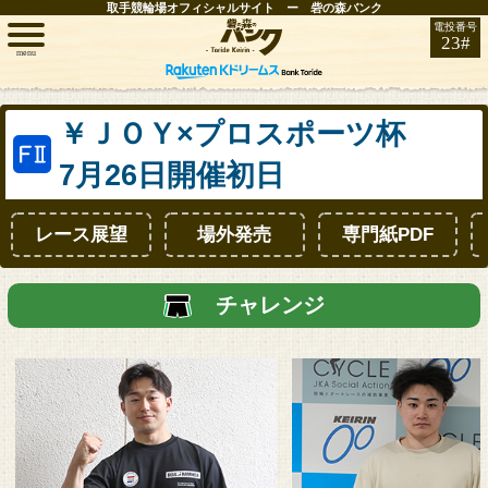
取手競輪場オフィシャルサイト ー 砦の森バンク
電投番号
23#
menu
トップ
￥ＪＯＹ×プロスポーツ杯
7月26日開催初日
レース情報
レース展望
場外発売
専門紙PDF
お知らせ
開催日程
チャレンジ
取手FAN
インフォメーション
競輪場ガイド