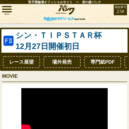
取手競輪場オフィシャルサイト ー 砦の森バンク
電投番号
23#
menu
トップ
シン・ＴＩＰＳＴＡＲ杯
12月27日開催初日
レース情報
レース展望
場外発売
専門紙PDF
お知らせ
MOVIE
開催日程
取手FAN
インフォメーション
競輪場ガイド