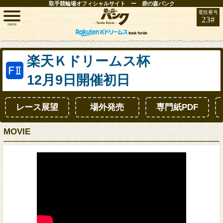
取手競輪場オフィシャルサイト ー 砦の森バンク
電投番号
23#
menu
トップ
楽天Ｋドリームス杯
12月9日開催初日
レース情報
レース展望
場外発売
専門紙PDF
お知らせ
MOVIE
開催日程
取手FAN
インフォメーション
競輪場ガイド