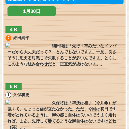
アクセス
1月30日
4 R
細田純平
細田純は「先行１車みたいなメンバ
ーだから大丈夫だって？ とんでもないですよ。一見、良さ
そうに思える対戦こそ失敗することが多いんですよ。とくに
このような組み合わせだと、正直気が抜けないよ」。
6 R
久保将史
久保将は「準決は相手（今井希）が
強くて、ちょっと歯が立たなかった。ただ、今回は初日で１
着がとれているように、脚の感じ自体は良いのでうまく走れ
れば。まあ、先行して勝てるような脚自体はないですけどね
（笑）」。