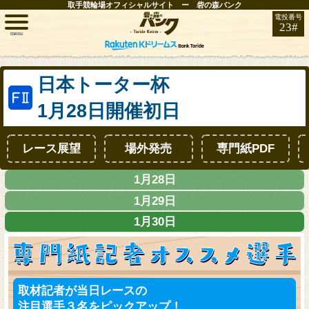
取手競輪場オフィシャルサイト ー 砦の森バンク
電投番号
23#
menu
トップ
日本トーター杯
1月28日開催初日
レース情報
レース展望
場外発売
専門紙PDF
お知らせ
1月28日
開催日程
1月29日
1月30日
取手FAN
インフォメーション
取材記者が当日レースの
競輪場ガイド
注目選手３名をピックアップ！