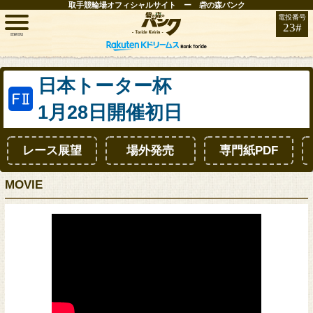
取手競輪場オフィシャルサイト ー 砦の森バンク
電投番号
23#
menu
トップ
日本トーター杯
1月28日開催初日
レース情報
レース展望
場外発売
専門紙PDF
お知らせ
MOVIE
開催日程
取手FAN
インフォメーション
競輪場ガイド