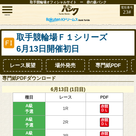
取手競輪場オフィシャルサイト ー 砦の森バンク
電投番号
23#
menu
トップ
取手競輪場Ｆ１シリーズ
6月13日開催初日
レース情報
レース展望
場外発売
専門紙PDF
お知らせ
専門紙PDFダウンロード
開催日程
6月13日 (1日目)
種目
レース
PDF
取手FAN
A級
1R
予選
インフォメーション
A級
2R
予選
競輪場ガイド
A級
3R