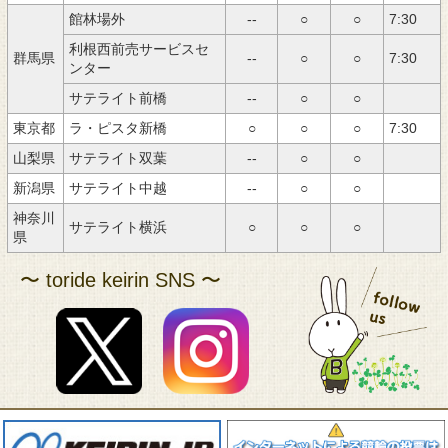
館林場外
--
○
○
7:30
アクセス
利根西前売サービスセ
群馬県
--
○
○
7:30
ンター
サテライト前橋
--
○
○
東京都
ラ・ピスタ新橋
○
○
○
7:30
山梨県
サテライト双葉
--
○
○
新潟県
サテライト中越
--
○
○
神奈川
サテライト横浜
○
○
○
県
〜 toride keirin SNS 〜