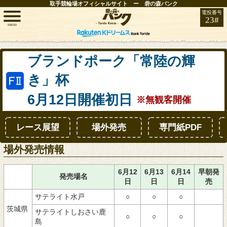
取手競輪場オフィシャルサイト ー 砦の森バンク
電投番号
23#
menu
トップ
ブランドポーク「常陸の輝
き」杯
レース情報
6月12日開催初日
※無観客開催
お知らせ
レース展望
場外発売
専門紙PDF
開催日程
場外発売情報
取手FAN
6月12
6月13
6月14
早朝発
発売場名
日
日
日
売
インフォメーション
サテライト水戸
○
○
○
茨城県
サテライトしおさい鹿
○
○
○
競輪場ガイド
島