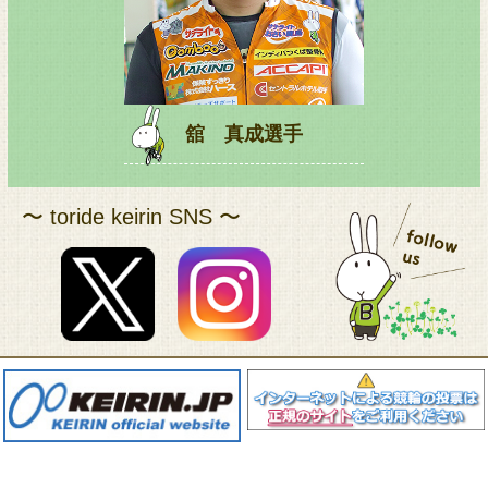
舘 真成選手
〜 toride keirin SNS 〜