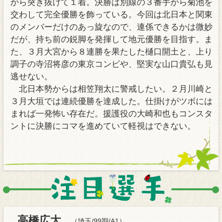
から突き抜けて１着。決勝は別線の３番手から菊池を
交わして完全優勝を飾っている。今回は北日本と関東
のメンバーだけのあっ旋なので、連係できるかは微妙
だが、持ち前の鋭脚を発揮して地元優勝を目指す。ま
た、３月大宮から８連勝を果たした樋口開土と、上り
調子の寺沼将彦の東京コンビや、堅実な山口貴弘も見
逃せない。
北日本勢からは相笠翔太に警戒したい。２月川崎と
３月大垣では連続優勝を達成した。仕掛けがツボには
まれば一発怖い存在だ。援護役の大崎和也もコンスタ
ントに決勝にコマを進めていて軽視はできない。
高橋広大
（埼玉/99期/A1）