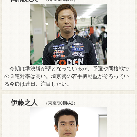
今期は準決勝が壁となっているが、予選や同格戦で
の３連対率は高い。埼京勢の若手機動型がそろってい
る今節は連日、注目したい。
伊藤之人
（東京/90期/A2）