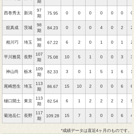
期
97
西巻秀太
新潟
0
0
0
0
0
0
0
75.95
期
98
舘真成
茨城
0
0
0
4
0
2
2
84.23
期
98
相川巧
埼玉
6
2
0
1
0
1
2
67.22
期
107
平川雅晃
長野
10
5
1
0
0
3
3
75.08
期
109
神山尚
栃木
3
0
1
5
1
6
1
82.33
期
113
尾崎悠生
埼玉
15
10
2
0
0
6
6
86.67
期
113
樋口開土
東京
6
1
2
2
2
2
5
82.54
期
117
菊池岳仁
長野
15
7
3
0
0
6
4
109.28
期
*成績データは直近4ヶ月のものです。