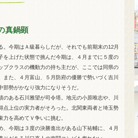
競輪場ガイド
アクセス
の真鍋顕
。今期はＡ級暮らしだが、それでも前期末の12月
子を上げた状態で挑んだ今期は、４月までに５度の
ップクラスの機動力の持ち主だが、ここでは同県の
。また、４月富山、５月防府の優勝で勢いづく吉川
中部勢がかなり強力になりそうだ。
績のある石川雅望が司令塔。地元の小原唯志や、川
得点上位の実力者がそろった。北関東両者と埼玉勢
束力を高めてＶ争いに挑む。
め、今期は３度の決勝進出がある山下祐輔に、４月