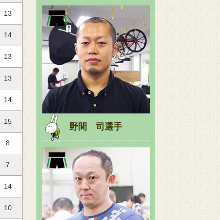
13
14
13
13
14
15
野間 司選手
8
7
14
10