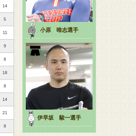
14
5
小原 唯志選手
11
9
8
18
8
14
21
伊早坂 駿一選手
8