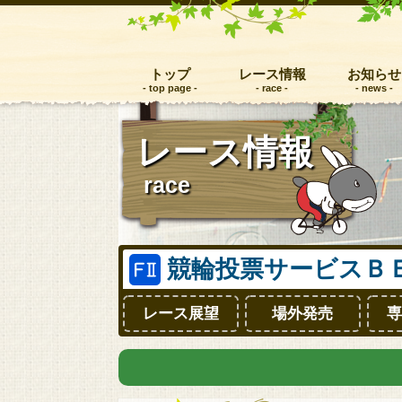
トップ
レース情報
お知らせ
レース情報
race
競輪投票サービスＢ
レース展望
場外発売
専