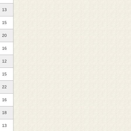
13
15
20
16
12
15
22
16
18
13