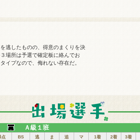
を逃したものの、得意のまくりを決
の３場所は予選で確定板に絡んでお
るタイプなので、侮れない存在だ。
Ａ級１班
得点
BS
逃
ま
追
マ
1着
2着
3着