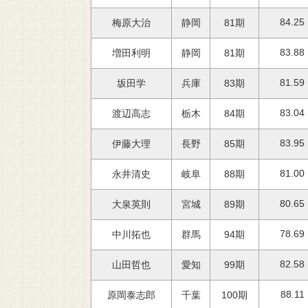
84.25
梅原大治
静岡
81期
83.88
増田利明
静岡
81期
81.59
坂田学
兵庫
83期
83.04
渡辺高志
栃木
84期
83.95
伊藤大理
長野
85期
81.00
永井清史
岐阜
88期
80.65
大泉英則
宮城
89期
78.69
中川拓也
群馬
94期
82.58
山田哲也
愛知
99期
88.11
原岡泰志郎
千葉
100期