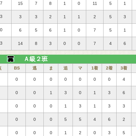
57
15
7
8
1
0
11
5
1
23
3
3
2
1
1
2
5
3
00
6
5
6
1
0
7
5
1
83
14
8
3
0
0
7
4
6
Ａ級２班
点
BS
逃
ま
追
マ
1着
2着
3着
0
0
0
0
0
0
0
4
0
0
1
3
0
1
3
6
0
0
0
1
3
1
3
3
0
0
0
5
5
4
6
2
0
0
0
1
2
0
3
5